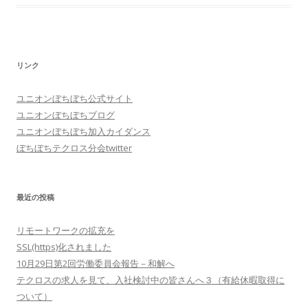
リンク
ユニオンぼちぼち公式サイト
ユニオンぼちぼちブログ
ユニオンぼちぼち加入カイダンス
ぼちぼちテクロス分会twitter
最近の投稿
リモートワークの拡充を
SSL(https)化されました
10月29日第2回労働委員会報告－和解へ
テクロスの求人を見て、入社検討中の皆さんへ３（有給休暇取得に
ついて）