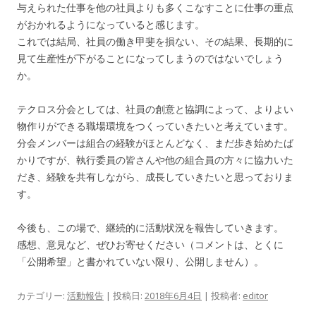
与えられた仕事を他の社員よりも多くこなすことに仕事の重点
がお
かれるようになっていると感じます。
これでは結局、社員の働き甲斐を損ない、その結果、
長期的に
見て生産性が下がることになってしまうのではないでしょう
か。
テクロス分会としては、社員の創意と協調によって、より
よい
物作りができる職場環境をつくっていきたいと考えています。
分会メンバーは組合の経験がほとんどなく、
まだ歩き始めたば
かりですが、執行委員の皆さんや他の組合員の方々に協力いた
だき、
経験を共有しながら、成長していきたいと思っておりま
す。
今後も、この場で、継続的に活動状況を報告していきます。
感想、意見など、ぜひお寄せください（コメントは、とくに
「公開希望」と書かれていない限り、公開しません）。
カテゴリー:
活動報告
| 投稿日:
2018年6月4日
|
投稿者:
editor