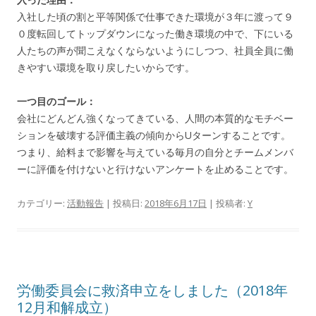
入社した頃の割と平等関係で仕事できた環境が３年に渡って９
０度転回してトップダウンになった働き環境の中で、下にいる
人たちの声が聞こえなくならないようにしつつ、社員全員に働
きやすい環境を取り戻したいからです。
一つ目のゴール：
会社にどんどん強くなってきている、人間の本質的なモチベー
ションを破壊する評価主義の傾向からUターンすることです。
つまり、給料まで影響を与えている毎月の自分とチームメンバ
ーに評価を付けないと行けないアンケートを止めることです。
カテゴリー:
活動報告
| 投稿日:
2018年6月17日
|
投稿者:
Y
労働委員会に救済申立をしました（2018年
12月和解成立）