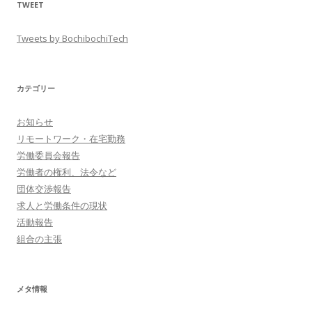
TWEET
Tweets by BochibochiTech
カテゴリー
お知らせ
リモートワーク・在宅勤務
労働委員会報告
労働者の権利、法令など
団体交渉報告
求人と労働条件の現状
活動報告
組合の主張
メタ情報