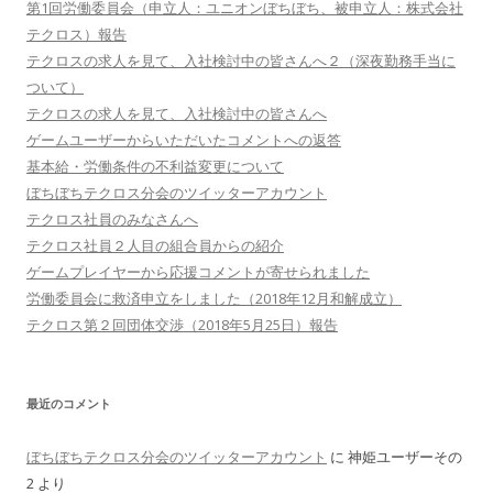
第1回労働委員会（申立人：ユニオンぼちぼち、被申立人：株式会社
テクロス）報告
テクロスの求人を見て、入社検討中の皆さんへ２（深夜勤務手当に
ついて）
テクロスの求人を見て、入社検討中の皆さんへ
ゲームユーザーからいただいたコメントへの返答
基本給・労働条件の不利益変更について
ぼちぼちテクロス分会のツイッターアカウント
テクロス社員のみなさんへ
テクロス社員２人目の組合員からの紹介
ゲームプレイヤーから応援コメントが寄せられました
労働委員会に救済申立をしました（2018年12月和解成立）
テクロス第２回団体交渉（2018年5月25日）報告
最近のコメント
ぼちぼちテクロス分会のツイッターアカウント
に
神姫ユーザーその
2
より