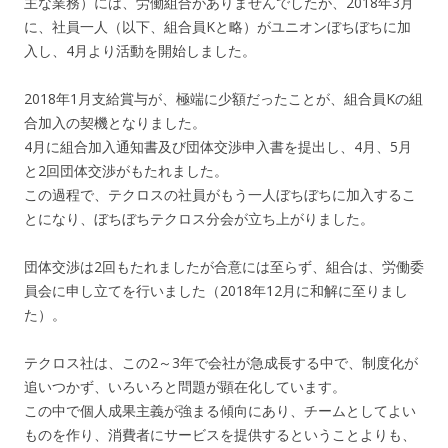
主な業務）には、労働組合がありませんでしたが、2018年3月
に、社員一人（以下、組合員Kと略）がユニオンぼちぼちに加
入し、4月より活動を開始しました。
2018年1月支給賞与が、極端に少額だったことが、組合員Kの組
合加入の契機となりました。
4月に組合加入通知書及び団体交渉申入書を提出し、4月、
5月
と2回団体交渉がもたれました。
この過程で、
テクロスの社員がもう一人ぼちぼちに加入するこ
とになり、
ぼちぼちテクロス分会が立ち上がりました。
団体交渉は2回もたれましたが合意には至らず、組合は、
労働委
員会に申し立てを行いました（2018年12月に和解に至りまし
た）。
テクロス社は、この2～3年で会社が急成長する中で、制度化が
追いつかず、
いろいろと問題が顕在化しています。
この中で個人成果主義が強まる傾向にあり、
チームとしてよい
ものを作り、
消費者にサービスを提供するということよりも、