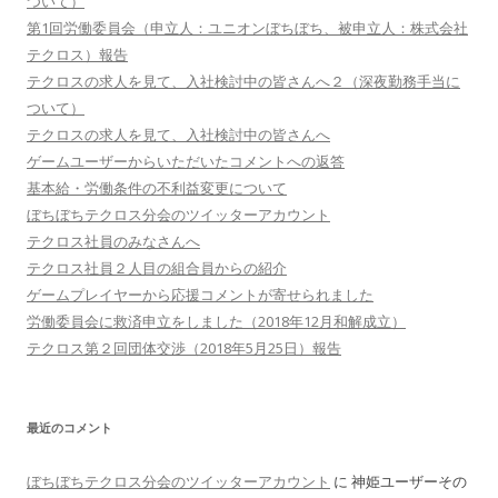
ついて）
第1回労働委員会（申立人：ユニオンぼちぼち、被申立人：株式会社
テクロス）報告
テクロスの求人を見て、入社検討中の皆さんへ２（深夜勤務手当に
ついて）
テクロスの求人を見て、入社検討中の皆さんへ
ゲームユーザーからいただいたコメントへの返答
基本給・労働条件の不利益変更について
ぼちぼちテクロス分会のツイッターアカウント
テクロス社員のみなさんへ
テクロス社員２人目の組合員からの紹介
ゲームプレイヤーから応援コメントが寄せられました
労働委員会に救済申立をしました（2018年12月和解成立）
テクロス第２回団体交渉（2018年5月25日）報告
最近のコメント
ぼちぼちテクロス分会のツイッターアカウント
に
神姫ユーザーその