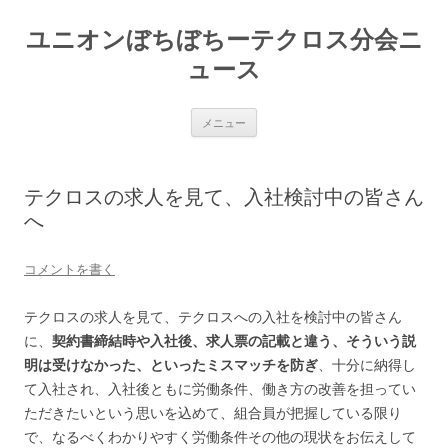
ユニオンぼちぼちーテクロス分会ニ
ュース
コ
メニュー
ン
テ
ン
ツ
へ
テクロスの求人を見て、入社検討中の皆さん
ス
キ
へ
ッ
プ
コメントを書く
テクロスの求人を見て、テクロスへの入社を検討中の皆さん
に、
契約書締結時や入社後、求人票の記載と違う、そういう説
明は受けなかった、といったミスマッチを防ぎ
、十分に納得し
て入社され、入社後ともに労働条件、働き方の改善を担ってい
ただきたいという思いを込めて、組合員が把握している限り
で、なるべくわかりやすく労働条件その他の現状をお伝えして