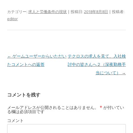
カテゴリー:
求人と労働条件の現状
| 投稿日:
2018年8月8日
|
投稿者:
editor
投
←
ゲームユーザーからいただい
テクロスの求人を見て、入社検
稿
たコメントへの返答
討中の皆さんへ２（深夜勤務手
ナ
当について）
→
ビ
ゲ
コメントを残す
ー
シ
メールアドレスが公開されることはありません。
*
が付いてい
る欄は必須項目です
ョ
コメント
ン