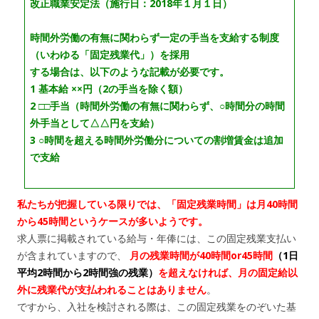
改正職業安定法（施行日：2018年１月１日）
時間外労働の有無に関わらず一定の手当を支給する制度
（いわゆる「固定残業代」）を採用
する場合は、以下のような記載が必要です。
1 基本給 ××円（2の手当を除く額）
2 □□手当（時間外労働の有無に関わらず、○時間分の時間
外手当として△△円を支給）
3 ○時間を超える時間外労働分についての割増賃金は追加
で支給
私たちが把握している限りでは、「固定残業時間」は月40時間
から45時間というケースが多いようです。
求人票に掲載されている給与・年俸には、この固定残業支払い
が含まれていますので、
月の残業時間が40時間or45時間
（1日
平均2時間から2時間強の残業）
を超えなければ、月の固定給以
外に残業代が支払われることはありません
。
ですから、入社を検討される際は、この固定残業をのぞいた基