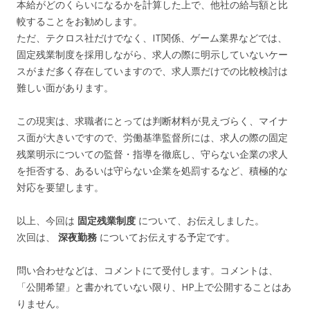
本給がどのくらいになるかを計算した上で、他社の給与額と比
較することをお勧めします。
ただ、テクロス社だけでなく、IT関係、ゲーム業界などでは、
固定残業制度を採用しながら、求人の際に明示していないケー
スがまだ多く存在していますので、求人票だけでの比較検討は
難しい面があります。
この現実は、求職者にとっては判断材料が見えづらく、マイナ
ス面が大きいですので、労働基準監督所には、求人の際の固定
残業明示についての監督・指導を徹底し、守らない企業の求人
を拒否する、あるいは守らない企業を処罰するなど、積極的な
対応を要望します。
以上、今回は
固定残業制度
について、お伝えしました。
次回は、
深夜勤務
についてお伝えする予定です。
問い合わせなどは、コメントにて受付します。コメントは、
「公開希望」と書かれていない限り、HP上で公開することはあ
りません。