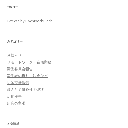
TWEET
Tweets by BochibochiTech
カテゴリー
お知らせ
リモートワーク・在宅勤務
労働委員会報告
労働者の権利、法令など
団体交渉報告
求人と労働条件の現状
活動報告
組合の主張
メタ情報