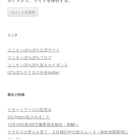
ルアドレス、サイトを保存する。
リンク
ユニオンぼちぼち公式サイト
ユニオンぼちぼちブログ
ユニオンぼちぼち加入カイダンス
ぼちぼちテクロス分会twitter
最近の投稿
リモートワークの拡充を
SSL(https)化されました
10月29日第2回労働委員会報告－和解へ
テクロスの求人を見て、入社検討中の皆さんへ３（有給休暇取得に