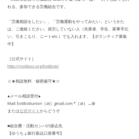
れる、参加できる労働組合です。
「労働相談をしたい」、「労働運動をやってみたい」というかた
は、ご連絡ください。就労していない人（失業者、学生、家事手伝
い、引きこもり、ニートetc.）でも入れます。【ボランティア募集
中】
［公式サイト］
http://rootless.org/botiboti/
☆★相談無料 秘密厳守★☆
●メール相談受付●
Mail: botibotiunion［at］gmail.com *［at］→@
または
公式サイト
からどうぞ
■組合費・活動カンパの振込先
【ゆうちょ銀行振込口座番号】