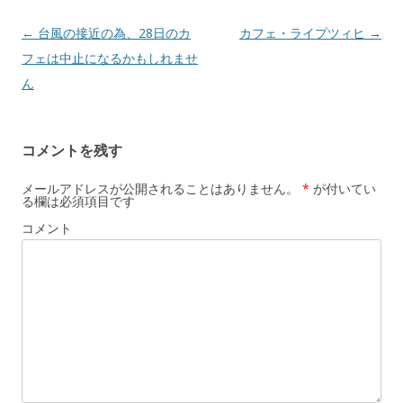
投
←
台風の接近の為、28日のカ
カフェ・ライプツィヒ
→
稿
フェは中止になるかもしれませ
ナ
ん
ビ
ゲ
コメントを残す
ー
シ
メールアドレスが公開されることはありません。
*
が付いてい
る欄は必須項目です
ョ
コメント
ン