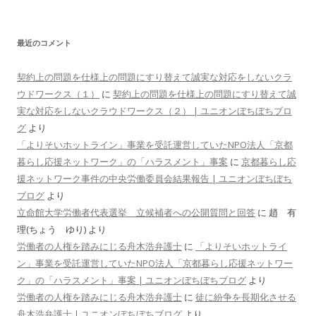
最近のコメント
契約上の問題を仕様上の問題にすり替えて誠実な対応をしないクラ
ウドワークス（１）
に
契約上の問題を仕様上の問題にすり替えて誠
実な対応をしないクラウドワークス（２） | ユニオンぼちぼちブロ
グ
より
「よりそいホットライン」事業を受託運営していたNPO法人「京都
暮らし応援ネットワーク」の「ハラスメント」事案
に
京都暮らし応
援ネットワーク事件の中央労働委員会結果報告 | ユニオンぼちぼち
ブログ
より
立命館大学労働者代表選挙 立候補者への公開質問と回答
に
趙 有
理(ちょう ゆり)
より
労働者の人権を踏みにじる舟木浩弁護士
に
「よりそいホットライ
ン」事業を受託運営していたNPO法人「京都暮らし応援ネットワー
ク」の「ハラスメント」事案 | ユニオンぼちぼちブログ
より
労働者の人権を踏みにじる舟木浩弁護士
に
徒に紛争を長期化させる
舟木浩弁護士 | ユニオンぼちぼちブログ
より