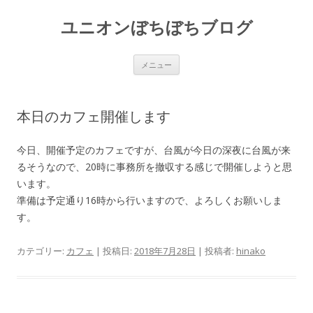
ユニオンぼちぼちブログ
コ
メニュー
ン
テ
ン
ツ
へ
本日のカフェ開催します
ス
キ
ッ
プ
今日、開催予定のカフェですが、台風が今日の深夜に台風が来
るそうなので、20時に事務所を撤収する感じで開催しようと思
います。
準備は予定通り16時から行いますので、よろしくお願いしま
す。
カテゴリー:
カフェ
| 投稿日:
2018年7月28日
|
投稿者:
hinako