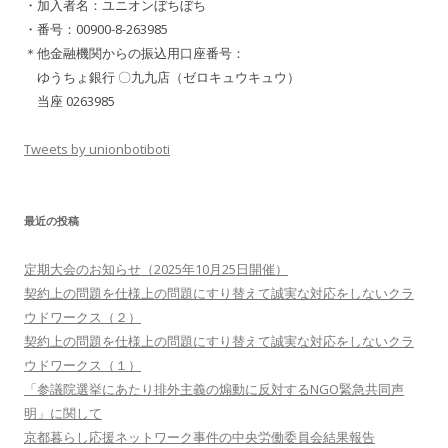
・加入者名：ユニオンぼちぼち
・番号：00900-8-263985
＊他金融機関からの振込用口座番号：
ゆうちょ銀行 〇九九店（ゼロキュウキュウ）
当座 0263985
Tweets by unionbotiboti
最近の投稿
定期大会のお知らせ（2025年10月25日開催）
契約上の問題を仕様上の問題にすり替えて誠実な対応をしないクラ
ウドワークス（２）
契約上の問題を仕様上の問題にすり替えて誠実な対応をしないクラ
ウドワークス（１）
「参議院選挙にあたり排外主義の煽動に反対するNGO緊急共同声
明」に関して
京都暮らし応援ネットワーク事件の中央労働委員会結果報告