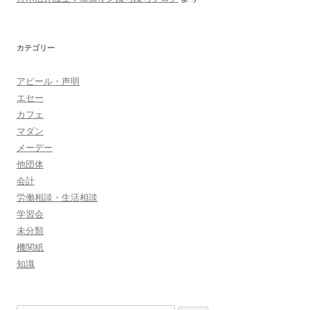
カテゴリー
アピール・声明
エセー
カフェ
マダン
メーデー
他団体
会計
労働相談・生活相談
学習会
未分類
機関紙
知識