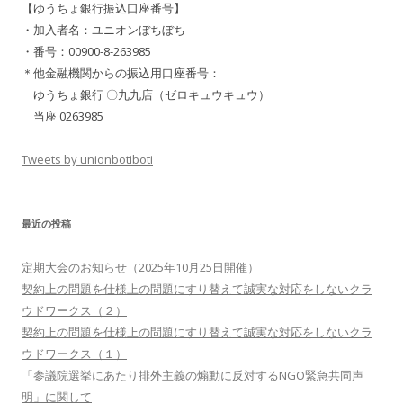
【ゆうちょ銀行振込口座番号】
・加入者名：ユニオンぼちぼち
・番号：00900-8-263985
＊他金融機関からの振込用口座番号：
ゆうちょ銀行 〇九九店（ゼロキュウキュウ）
当座 0263985
Tweets by unionbotiboti
最近の投稿
定期大会のお知らせ（2025年10月25日開催）
契約上の問題を仕様上の問題にすり替えて誠実な対応をしないクラ
ウドワークス（２）
契約上の問題を仕様上の問題にすり替えて誠実な対応をしないクラ
ウドワークス（１）
「参議院選挙にあたり排外主義の煽動に反対するNGO緊急共同声
明」に関して