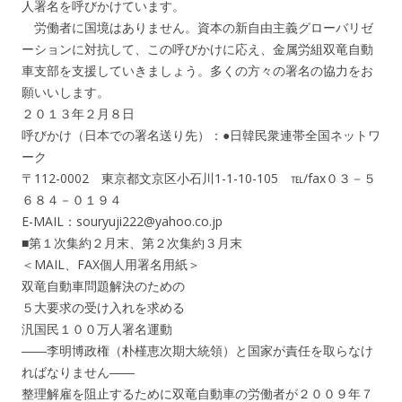
人署名を呼びかけています。
労働者に国境はありません。資本の新自由主義グローバリゼ
ーションに対抗して、この呼びかけに応え、金属労組双竜自動
車支部を支援していきましょう。多くの方々の署名の協力をお
願いいします。
２０１３年２月８日
呼びかけ（日本での署名送り先）：●日韓民衆連帯全国ネットワ
ーク
〒112-0002 東京都文京区小石川1-1-10-105 ℡/fax０３－５
６８４－０１９４
E-MAIL：souryuji222@yahoo.co.jp
■第１次集約２月末、第２次集約３月末
＜MAIL、FAX個人用署名用紙＞
双竜自動車問題解決のための
５大要求の受け入れを求める
汎国民１００万人署名運動
――李明博政権（朴槿恵次期大統領）と国家が責任を取らなけ
ればなりません――
整理解雇を阻止するために双竜自動車の労働者が２００９年７