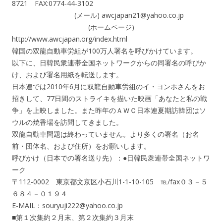
8721 FAX:0774-44-3102
(メール) awcjapan21@yahoo.co.jp
(ホームページ)
http://www.awcjapan.org/index.html
韓国の双龍自動車労組が100万人署名を呼びかけています。
以下に、日韓民衆連帯全国ネットワークからの同署名の呼びか
け、および署名用紙を転送します。
日本連では2010年6月に双龍自動車労組のイ・ヨンホさんをお
招きして、77日間のストライキを描いた映画「あなたと私の戦
争」を上映しました。また昨年のＡＷＣ日本連夏期訪韓団はソ
ウルの焼香場を訪問してきました。
双龍自動車問題は終わっていません。より多くの署名（お名
前・団体名、および住所）をお願いします。
呼びかけ（日本での署名送り先）：●日韓民衆連帯全国ネットワ
ーク
〒112-0002 東京都文京区小石川1-1-10-105 ℡/fax０３－５
６８４－０１９４
E-MAIL：souryuji222@yahoo.co.jp
■第１次集約２月末、第２次集約３月末