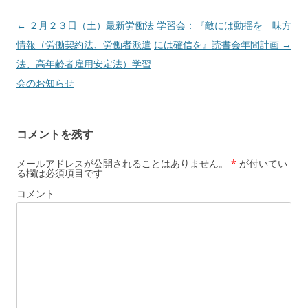
投
←
２月２３日（土）最新労働法
学習会：『敵には動揺を 味方
稿
情報（労働契約法、労働者派遣
には確信を』読書会年間計画
→
ナ
法、高年齢者雇用安定法）学習
ビ
会のお知らせ
ゲ
ー
コメントを残す
シ
ョ
メールアドレスが公開されることはありません。
*
が付いてい
る欄は必須項目です
ン
コメント