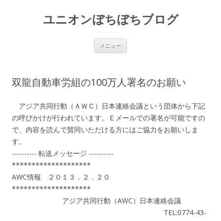
ユニオンぼちぼちブログ
コ
メニュー
ン
テ
ン
ツ
へ
双龍自動車労組の100万人署名のお願い
ス
キ
ッ
プ
アジア共同行動（ＡＷＣ）日本連絡会議という団体から下記
の呼びかけが行われています。Ｅメールでの署名が可能ですの
で、内容を読んで賛同いただける方にはご協力をお願いしま
す。
---------- 転送メッセージ ----------
********************
AWC情報 ２０１３．２．２０
********************
アジア共同行動（AWC）日本連絡会議
TEL:0774-43-