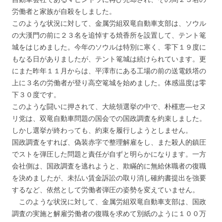
労働者と家族が自殺をしました。
このような状況に対して、金属労組双竜自動車支部は、ソウル
の大漢門の前に２３名を追悼する焼香所を設置して、テント篭
城をはじめました。今年のソウルは特別に寒く、零下１９度に
もなる日がありましたが、テント篭城は続けられています。更
にまた昨年１１月からは、平澤市にある工場の前の送電鉄塔の
上に３名の労働者が登り高空篭城を始めました。体感温度は零
下３０度です。
このような闘いに押されて、大統領選挙の中で、朴槿恵―セヌ
リ党は、双竜自動車問題の国会での国政調査を約束しました。
しかし選挙が終わっても、約束を履行しようとしません。
国政調査をすれば、偽装赤字で整理解雇をし、また殺人的鎮圧
でストを弾圧した問題と責任が自ずと明らかになります。一方
会社側は、国政調査を逃れようと、欺瞞的に無給休職者の復職
を決めましたが、未払い賃金訴訟の取り消し確約書提出を強要
するなど、依然として労働者弾圧の姿勢を変えていません。
このような状況に対して、金属労組双竜自動車支部は、国政
調査の実施と解雇労働者の復職を求めて別紙のように１００万