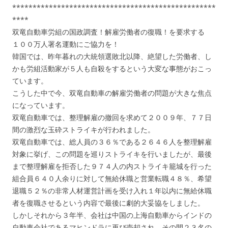
**************************************************
****
双竜自動車労組の国政調査！解雇労働者の復職！を要求する
１００万人署名運動にご協力を！
韓国では、昨年暮れの大統領選敗北以降、絶望した労働者、し
かも労組活動家が５人も自殺をするという大変な事態がおこっ
ています。
こうした中で今、双竜自動車の解雇労働者の問題が大きな焦点
になっています。
双竜自動車では、整理解雇の撤回を求めて２００９年、７７日
間の激烈な玉砕ストライキが行われました。
双竜自動車では、総人員の３６％である２６４６人を整理解雇
対象に挙げ、この問題を巡りストライキを行いましたが、最後
まで整理解雇を拒否した９７４人の内ストライキ籠城を行った
組合員６４０人余りに対して無給休職と営業転職４８％、希望
退職５２％の非常人材運営計画を受け入れ１年以内に無給休職
者を復職させるという内容で最後に劇的大妥協をしました。
しかしそれから３年半、会社は中国の上海自動車からインドの
自動車会社であるマヒンドラに再び売却され、その間２３名の