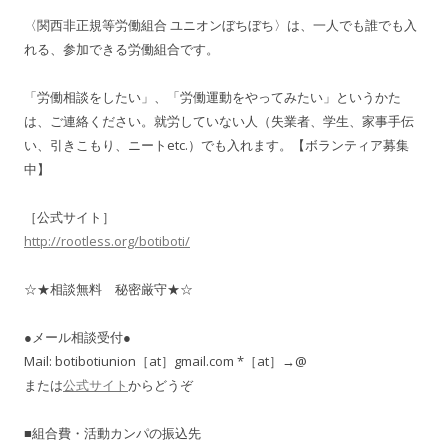
〈関西非正規等労働組合 ユニオンぼちぼち〉は、一人でも誰でも入
れる、参加できる労働組合です。
「労働相談をしたい」、「労働運動をやってみたい」というかた
は、ご連絡ください。就労していない人（失業者、学生、家事手伝
い、引きこもり、ニートetc.）でも入れます。【ボランティア募集
中】
［公式サイト］
http://rootless.org/botiboti/
☆★相談無料 秘密厳守★☆
●メール相談受付●
Mail: botibotiunion［at］gmail.com *［at］→@
または
公式サイト
からどうぞ
■組合費・活動カンパの振込先