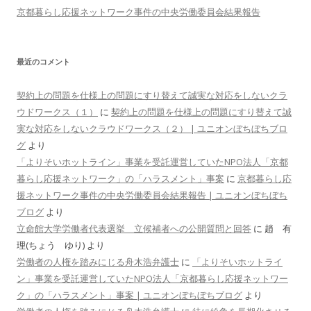
京都暮らし応援ネットワーク事件の中央労働委員会結果報告
最近のコメント
契約上の問題を仕様上の問題にすり替えて誠実な対応をしないクラ
ウドワークス（１）
に
契約上の問題を仕様上の問題にすり替えて誠
実な対応をしないクラウドワークス（２） | ユニオンぼちぼちブロ
グ
より
「よりそいホットライン」事業を受託運営していたNPO法人「京都
暮らし応援ネットワーク」の「ハラスメント」事案
に
京都暮らし応
援ネットワーク事件の中央労働委員会結果報告 | ユニオンぼちぼち
ブログ
より
立命館大学労働者代表選挙 立候補者への公開質問と回答
に
趙 有
理(ちょう ゆり)
より
労働者の人権を踏みにじる舟木浩弁護士
に
「よりそいホットライ
ン」事業を受託運営していたNPO法人「京都暮らし応援ネットワー
ク」の「ハラスメント」事案 | ユニオンぼちぼちブログ
より