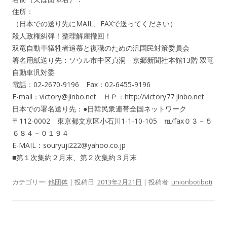
住所：
（日本での送り先にMAIL、FAXで送ってください）
殺人政権糾弾！整理解雇撤回！
双竜自動車犠牲者追慕と復職のための汎国民対策委員会
署名用紙送り先：ソウル市中区貞洞 京郷新聞社本館13階 双竜
自動車汎対委
電話：02-2670-9196 Fax：02-6455-9196
E-mail：victory@jinbo.net ＨＰ：http://victory77.jinbo.net
日本での署名送り先：●日韓民衆連帯全国ネットワーク
〒112-0002 東京都文京区小石川1-1-10-105 ℡/fax０３－５
６８４－０１９４
E-MAIL：souryuji222@yahoo.co.jp
■第１次集約２月末、第２次集約３月末
カテゴリー:
他団体
| 投稿日:
2013年2月21日
|
投稿者:
unionbotiboti