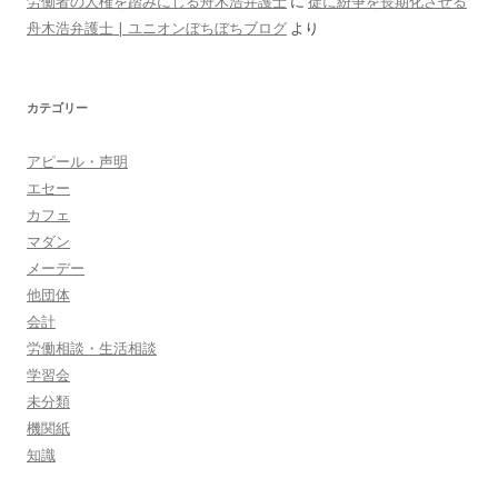
労働者の人権を踏みにじる舟木浩弁護士
に
徒に紛争を長期化させる
舟木浩弁護士 | ユニオンぼちぼちブログ
より
カテゴリー
アピール・声明
エセー
カフェ
マダン
メーデー
他団体
会計
労働相談・生活相談
学習会
未分類
機関紙
知識