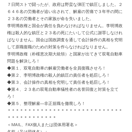
７日間ストで闘ったが、政府は野蛮な弾圧で鎮圧しました。２
６４６名の労働者が追い出されて、解雇の苦痛で３年半の間に
２３名の労働者とその家族が命を失いました。
李明博政権と国会が責任を負わなければなりません。李明博政
権は殺人的な鎮圧と２３名の死にたいして公式に謝罪しなけれ
ばなりません。国会は国政調査を通して会計操作の真相を究明
して原職復職のための対策を作らなければなりません。
李明博政権（朴槿恵次期大統領）と国家が出てきて双竜自動車
問題を解決しろ！
◆第１、双竜自動車の解雇労働者を全員復職させろ！
◆第２、李明博政権の殺人的鎮圧の責任者を処罰しろ！
◆第３、会計操作の真相を究明して責任者を処罰しろ！
◆第４、２３名の双竜自動車犠牲者の名誉回復と対策を立て
ろ！
◆第５、整理解雇―非正規職を撤廃しろ！
＊＊＊＊＊＊＊＊＊＊＊＊＊＊＊＊＊＊＊＊＊＊＊＊＊＊＊＊
＊＊＊＊＊＊＊＊＊＊＊＊
＜MAIL、FAX個人または団体用署名＞
名前（又は団体名）：