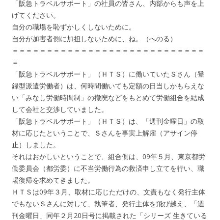
「阪急トラベルサポート」の社員の皆さん、内部からも声を上
げてください。
自分の職場を恥ずかしくしないために。
自分が加害者側に加担しないために、ね。（へのる）
＝＝＝＝＝＝＝＝＝＝＝＝＝＝＝＝＝＝＝＝＝＝＝＝＝＝＝＝
＝
「阪急トラベルサポート」（ＨＴＳ）に働いていたＳさん（登
録型派遣労働者）は、何時間働いても定額の日当しかもらえな
い「みなし労働時間制」の撤廃などをもとめて労働組合を結成
して会社と交渉していました。
「阪急トラベルサポート」（ＨＴＳ）は、「週刊金曜日」の取
材に応じたということで、Ｓさんを事実上解雇（アサイン停
止）しました。
それはおかしいということで、組合側は、09年５月、東京都労
働委員会（都労委）に不当労働行為の救済申し立てを行い、職
場復帰を求めてきました。
ＨＴＳは09年３月、取材に応じただけの、文責もなく発行主体
でもないＳさんに対して、執筆者、発行主体を飛び越え、「週
刊金曜日」同年２月20日号に掲載された「シリーズ 生きている