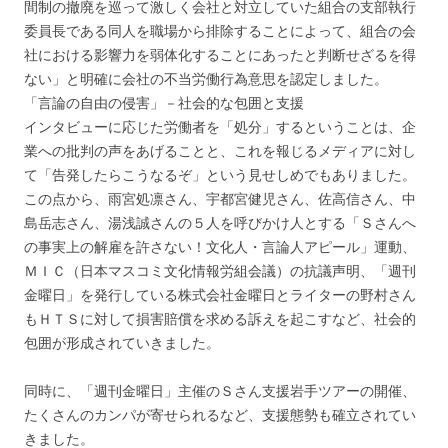
間制の撤廃を巡って激しく会社と対立していた組合の支部執行
委員長である同人を職場から排除することによって、組合の会
社における影響力を弱体化することにあったと判断せざるを得
ない」と明確に会社の不当労働行為意思を認定しました。
「言論の自由の侵害」－社会的な包囲と支援
インタビューに応じた労働者を「処分」するということは、企
業への批判の声をあげることと、これを報じるメディアに対し
て「告発したらこうなるぞ」という見せしめでもありました。
この点から、雨宮処凛さん、宇都宮健児さん、佐高信さん、中
島岳志さん、湯浅誠さんの５人を呼びかけ人とする「Ｓさんへ
の事実上の解雇を許さない！文化人・言論人アピール」運動、
ＭＩＣ（日本マスコミ文化情報労組会議）の抗議声明、「週刊
金曜日」を発行している株式会社金曜日とライターの野村さん
もＨＴＳに対して損害賠償を求める訴えを起こすなど、社会的
包囲が形成されていきました。
同時に、「週刊金曜日」主催のＳさん支援岩手ツアーの開催、
たくさんのカンパが寄せられるなど、支援態勢も確立されてい
きました。