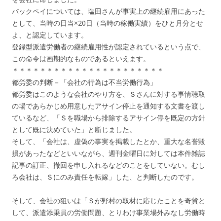
バックペイについては、塩田さんが事実上の継続雇用にあった
として、当時の日当×20日（当時の稼働実績）をひと月分とせ
よ、と認定しています。
登録型派遣労働者の継続雇用性が認定されているという点で、
この命令は画期的なものであるといえます。
＊＊＊＊＊＊＊＊＊＊＊＊＊＊＊＊＊＊＊＊＊＊
都労委の判断－「会社の行為は不当労働行為」
都労委はこのような会社のやり方を、Ｓさんに対する事情聴取
の場であらかじめ用意したアサイン停止を通知する文書を渡し
ているなど、「Ｓを職場から排除するアサイン停を既定の方針
として既に決めていた」と断じました。
そして、「会社は、虚偽の事実を掲載したとか、重大な名誉毀
損があったなどといいながら、週刊金曜日に対しては本件雑誌
記事の訂正、撤回を申し入れるなどのことをしていない。むし
ろ会社は、Ｓにのみ責任を転嫁」した、と判断したのです。
そして、会社の狙いは「Ｓが野村の取材に応じたことを奇貨と
して、派遣添乗員の労働問題、とりわけ事業場外みなし労働時