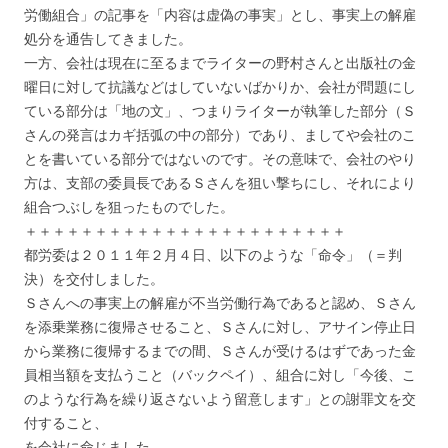
労働組合」の記事を「内容は虚偽の事実」とし、事実上の解雇
処分を通告してきました。
一方、会社は現在に至るまでライターの野村さんと出版社の金
曜日に対して抗議などはしていないばかりか、会社が問題にし
ている部分は「地の文」、つまりライターが執筆した部分（Ｓ
さんの発言はカギ括弧の中の部分）であり、ましてや会社のこ
とを書いている部分ではないのです。その意味で、会社のやり
方は、支部の委員長であるＳさんを狙い撃ちにし、それにより
組合つぶしを狙ったものでした。
＋＋＋＋＋＋＋＋＋＋＋＋＋＋＋＋＋＋＋＋＋＋＋
都労委は２０１１年２月４日、以下のような「命令」（＝判
決）を交付しました。
Ｓさんへの事実上の解雇が不当労働行為であると認め、Ｓさん
を添乗業務に復帰させること、Ｓさんに対し、アサイン停止日
から業務に復帰するまでの間、Ｓさんが受けるはずであった金
員相当額を支払うこと（バックペイ）、組合に対し「今後、こ
のような行為を繰り返さないよう留意します」との謝罪文を交
付すること、
を会社に命じました。