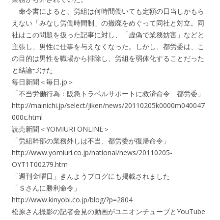
命令書によると、労組は何時間働いても定額の日当しかもら
えない「みなし労働時間制」の撤廃をめぐって同社と対立。同
社はこの問題を扱った記事に対し、「虚偽で業務妨害」などと
主張し、男性に仕事を与えなくなった。しかし、都労委は、こ
の目的は男性を職場から排除し、労組を弱体化することだった
と結論づけた
毎日新聞＜毎日.jp＞
「不当労働行為：阪急トラベルサポートに救済命令 都労委」
http://mainichi.jp/select/jiken/news/20110205k0000m040047
000c.html
読売新聞＜YOMIURI ONLINE＞
「労組幹部の業務外しは不当、都労委が復帰命令」
http://www.yomiuri.co.jp/national/news/20110205-
OYT1T00279.htm
「週刊金曜日」きんようブログにも掲載されました
「Ｓさんに勝利命令」
http://www.kinyobi.co.jp/blog/?p=2804
松原さん撮影の記者会見の動画がユニオンチューブとYouTube