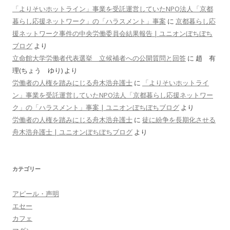
「よりそいホットライン」事業を受託運営していたNPO法人「京都
暮らし応援ネットワーク」の「ハラスメント」事案
に
京都暮らし応
援ネットワーク事件の中央労働委員会結果報告 | ユニオンぼちぼち
ブログ
より
立命館大学労働者代表選挙 立候補者への公開質問と回答
に
趙 有
理(ちょう ゆり)
より
労働者の人権を踏みにじる舟木浩弁護士
に
「よりそいホットライ
ン」事業を受託運営していたNPO法人「京都暮らし応援ネットワー
ク」の「ハラスメント」事案 | ユニオンぼちぼちブログ
より
労働者の人権を踏みにじる舟木浩弁護士
に
徒に紛争を長期化させる
舟木浩弁護士 | ユニオンぼちぼちブログ
より
カテゴリー
アピール・声明
エセー
カフェ