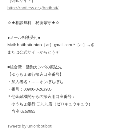
［公式サイト］
http://rootless.org/botiboti/
☆★相談無料 秘密厳守★☆
●メール相談受付●
Mail: botibotiunion［at］gmail.com *［at］→@
または
公式サイト
からどうぞ
■組合費・活動カンパの振込先
【ゆうちょ銀行振込口座番号】
・加入者名：ユニオンぼちぼち
・番号：00900-8-263985
＊他金融機関からの振込用口座番号：
ゆうちょ銀行 〇九九店（ゼロキュウキュウ）
当座 0263985
Tweets by unionbotiboti