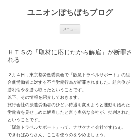
ユニオンぼちぼちブログ
コ
メニュー
ン
テ
ン
ツ
へ
ＨＴＳの「取材に応じたから解雇」が断罪さ
ス
キ
れる
ッ
プ
２月４日，東京都労働委員会で「阪急トラベルサポート」の組
合側労働者に対する不当労働行為が断罪されました。組合側が
勝利命令を勝ち取ったということです。
以下、その情報を紹介しておきます。
旅行会社の派遣労働者のひどい待遇を変えようと運動を始めた
労働者を見せしめに解雇したと言う卑劣な会社が、批判された
ということです。
「阪急トラベルサポート」って、ナサケナイ会社ですねぇ。
できればみなさん、ここを使うのをやめましょう。