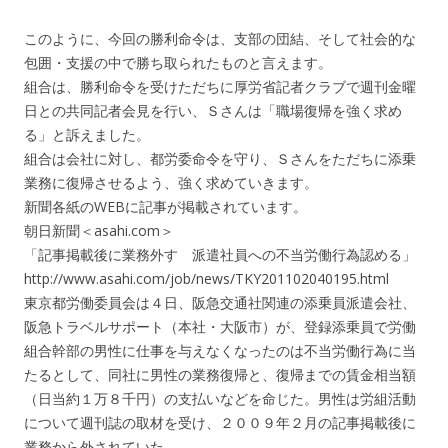
このように、今回の勝利命令は、支部の団結、そして社会的な
包囲・支援の中で勝ち取られたものと言えます。
組合は、勝利命令を受けただちに厚労省記者クラブで週刊金曜
日との共同記者会見を行い、Ｓさんは「職場復帰を強く求め
る」と訴えました。
組合は会社に対し、都労委命令を守り、Ｓさんをただちに添乗
業務に復帰させるよう、強く求めていきます。
新聞各紙のWEBに記事が掲載されています。
朝日新聞＜asahi.com＞
「記事掲載後に業務外す 派遣社員への不当労働行為認める」
http://www.asahi.com/job/news/TKY201102040195.html
東京都労働委員会は４日、阪急交通社関連の添乗員派遣会社、
阪急トラベルサポート（本社・大阪市）が、登録添乗員で労働
組合幹部の男性に仕事を与えなくなったのは不当労働行為に当
たるとして、同社に男性の業務復帰と、復帰までの賃金相当額
（日当約１万８千円）の支払いなどを命じた。男性は労組活動
について週刊誌の取材を受け、２００９年２月の記事掲載後に
業務から外されていた。