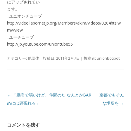
にアップされてい
ます。
↓ユニオンチューブ
http://video.labornetjp.org/Members/akira/videos/0204hts.w
mv/view
↓ユーチューブ
http://jp.youtube.com/uniontube55
カテゴリー:
他団体
| 投稿日:
2011年2月7日
|
投稿者:
unionbotiboti
投
←
「臆病で弱いけど、仲間のた
なんとかBAR 京都でもそん
稿
めには頑張れる」
な場所を
→
ナ
ビ
コメントを残す
ゲ